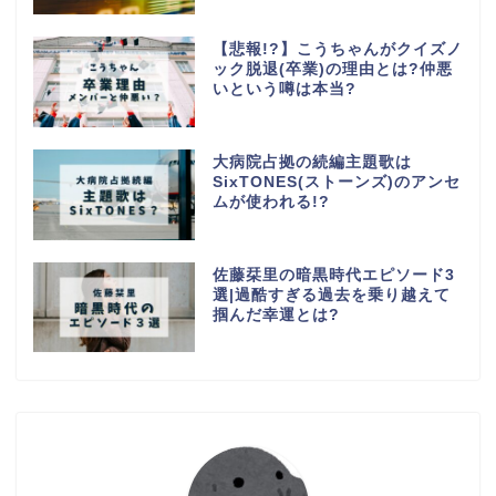
【悲報!?】こうちゃんがクイズノ
ック脱退(卒業)の理由とは?仲悪
いという噂は本当?
大病院占拠の続編主題歌は
SixTONES(ストーンズ)のアンセ
ムが使われる!?
佐藤栞里の暗黒時代エピソード3
選|過酷すぎる過去を乗り越えて
掴んだ幸運とは?