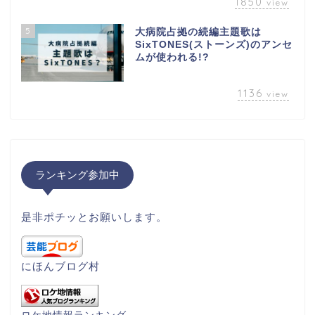
1850
view
5
大病院占拠の続編主題歌は
SixTONES(ストーンズ)のアンセ
ムが使われる!?
1136
view
ランキング参加中
是非ポチッとお願いします。
にほんブログ村