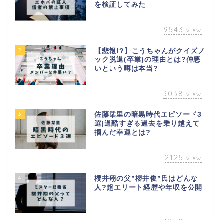
を検証してみた
9543
view
2
【悲報!?】こうちゃんがクイズノ
ック脱退(卒業)の理由とは?仲悪
いという噂は本当?
3038
view
3
佐藤栞里の暗黒時代エピソード3
選|過酷すぎる過去を乗り越えて
掴んだ幸運とは?
2125
view
4
櫻井翔の父”櫻井俊”氏はどんな
人?超エリート経歴や年収を公開