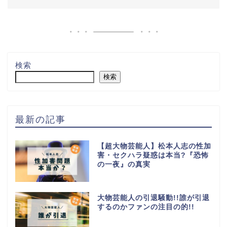
検索
検索
最新の記事
【超大物芸能人】松本人志の性加
害・セクハラ疑惑は本当?『恐怖
の一夜』の真実
大物芸能人の引退騒動!!誰が引退
するのかファンの注目の的!!