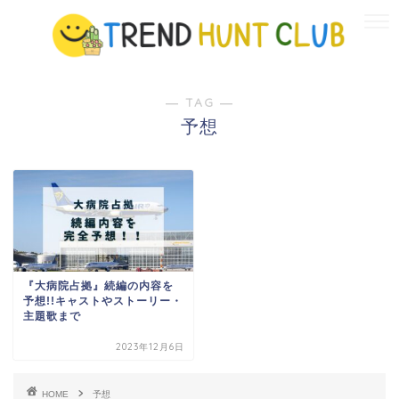
― TAG ―
予想
『大病院占拠』続編の内容を
予想!!キャストやストーリー・
主題歌まで
2023年12月6日
HOME
予想