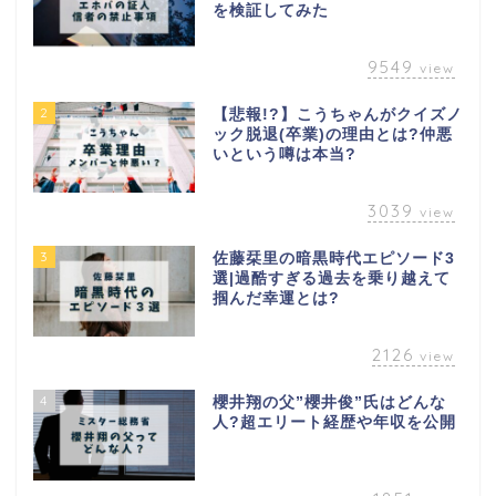
を検証してみた
9549
view
2
【悲報!?】こうちゃんがクイズノ
ック脱退(卒業)の理由とは?仲悪
いという噂は本当?
3039
view
3
佐藤栞里の暗黒時代エピソード3
選|過酷すぎる過去を乗り越えて
掴んだ幸運とは?
2126
view
4
櫻井翔の父”櫻井俊”氏はどんな
人?超エリート経歴や年収を公開