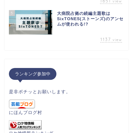
1851
view
5
大病院占拠の続編主題歌は
SixTONES(ストーンズ)のアンセ
ムが使われる!?
1137
view
ランキング参加中
是非ポチッとお願いします。
にほんブログ村