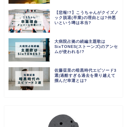
【悲報!?】こうちゃんがクイズノ
ック脱退(卒業)の理由とは?仲悪
いという噂は本当?
大病院占拠の続編主題歌は
SixTONES(ストーンズ)のアンセ
ムが使われる!?
佐藤栞里の暗黒時代エピソード3
選|過酷すぎる過去を乗り越えて
掴んだ幸運とは?