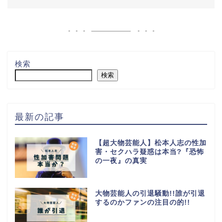
検索
検索
最新の記事
【超大物芸能人】松本人志の性加
害・セクハラ疑惑は本当?『恐怖
の一夜』の真実
大物芸能人の引退騒動!!誰が引退
するのかファンの注目の的!!