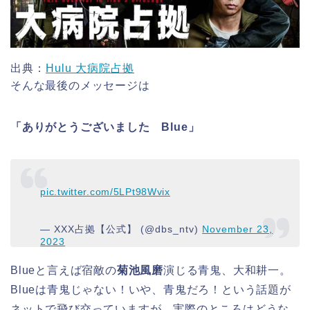
出典：
Hulu 大病院占拠
そんな最後のメッセージは
「ありがとうございました Blue」
pic.twitter.com/5LPt98Wvix
— XXX占拠【公式】 (@dbs_ntv)
November 23,
2023
Blueと言えば宿敵の
菊池風磨
演じる青鬼、大和耕一。
Blueは青鬼じゃない！いや、青鬼だろ！という話題が
ネットで飛び交っていますが、実際のところはどうな