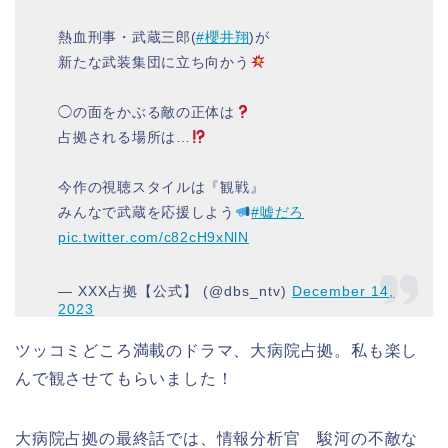
熱血刑事・武蔵三郎(
#櫻井翔
)が
新たな武装集団に立ち向かう
◯の面をかぶる敵の正体は
占拠される場所は…
今作の視聴スタイルは『観戦』
みんなで武蔵を応援しよう
#嘘だろ
pic.twitter.com/c82cH9xNlN
— XXX占拠【公式】 (@dbs_ntv)
December 14,
2023
ツッコミどころ満載のドラマ、大病院占拠。私も楽し
んで観させてもらいました！
大病院占拠の最終話では、情報分析官 駿河の不敵な