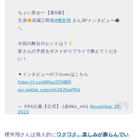
ちょい見せ
【第5弾】
主演
武蔵三郎役
#櫻井翔
さんSPインタビュー
＼
今回の舞台のヒントは？
皆さんの予想をポストやリプライで教えてくださ
い！
▼インタビューのフルverはこちら
https://t.co/bWtsJ2ONBR
pic.twitter.com/mh18JSwPRd
— XXX占拠【公式】 (@dbs_ntv)
November 30,
2023
櫻井翔さんは個人的に
ワクワク、楽しみが膨らんでい