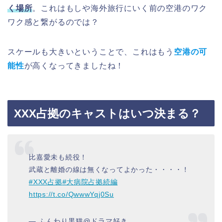
く場所
。これはもしや海外旅行にいく前の空港のワク
ワク感と繋がるのでは？
スケールも大きいということで、これはもう
空港の可
能性
が高くなってきましたね！
XXX占拠のキャストはいつ決まる？
比嘉愛未も続役！
武蔵と離婚の線は無くなってよかった・・・・！
#XXX占拠
#大病院占拠続編
https://t.co/QwwwYqj0Su
— ふんわり黒猫@ドラマ好き