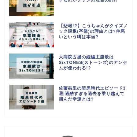
するのかファンの注目の的!!
【悲報!?】こうちゃんがクイズノ
ック脱退(卒業)の理由とは?仲悪
いという噂は本当?
大病院占拠の続編主題歌は
SixTONES(ストーンズ)のアンセ
ムが使われる!?
佐藤栞里の暗黒時代エピソード3
選|過酷すぎる過去を乗り越えて
掴んだ幸運とは?