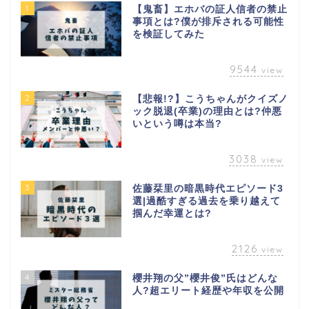
1
【鬼畜】エホバの証人信者の禁止
事項とは?僕が排斥される可能性
を検証してみた
9544
view
2
【悲報!?】こうちゃんがクイズノ
ック脱退(卒業)の理由とは?仲悪
いという噂は本当?
3038
view
3
佐藤栞里の暗黒時代エピソード3
選|過酷すぎる過去を乗り越えて
掴んだ幸運とは?
2126
view
4
櫻井翔の父”櫻井俊”氏はどんな
人?超エリート経歴や年収を公開