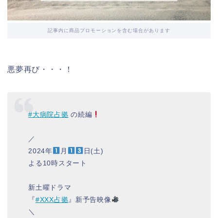
記事内に商品プロモーションを含む場合があります
悪夢再び・・・！
#大病院占拠
の続編
／
2024年
月
日(土)
よる10時スタート
新土曜ドラマ
『
#XXX占拠
』新予告映像
＼