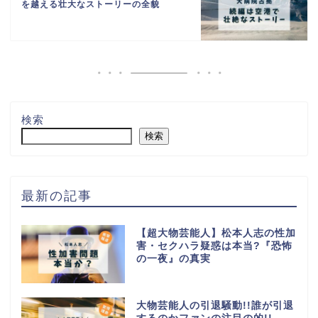
を越える壮大なストーリーの全貌
検索
検索
最新の記事
【超大物芸能人】松本人志の性加
害・セクハラ疑惑は本当?『恐怖
の一夜』の真実
大物芸能人の引退騒動!!誰が引退