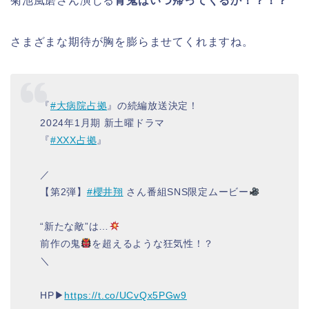
菊池風磨さん演じる
青鬼はいつ帰ってくるか！？！？
さまざまな期待が胸を膨らませてくれますね。
『
#大病院占拠
』の続編放送決定！
2024年1月期 新土曜ドラマ
『
#XXX占拠
』
／
【第2弾】
#櫻井翔
さん番組SNS限定ムービー
“新たな敵”は…
前作の鬼
を超えるような狂気性！？
＼
HP▶︎
https://t.co/UCvQx5PGw9