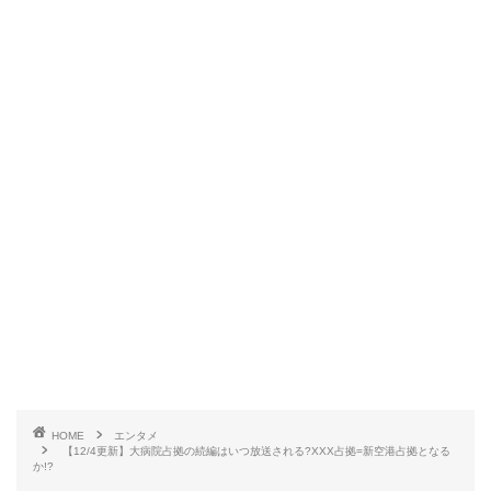
HOME
エンタメ
【12/4更新】大病院占拠の続編はいつ放送される?XXX占拠=新空港占拠となる
か!?