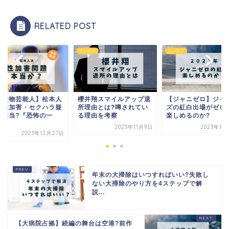
RELATED POST
タメ
エンタメ
エンタメ
超大物芸能人】松本人
櫻井翔スマイルアップ退
【ジャニゼロ】ジャ
の性加害・セクハラ疑
所理由とは?噂されてい
ズの紅白出場がゼロ
は本当?『恐怖の一
る理由を考察
楽しめるのか?
.
2023年11月9日
2023年11
2023年12月27日
年末の大掃除はいつすればいい?失敗し
ない大掃除のやり方を4ステップで解
説...
【大病院占拠】続編の舞台は空港?前作